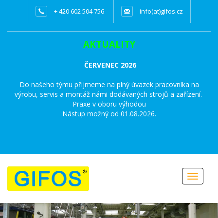
+ 420 602 504 756
info(at)gifos.cz
AKTUALITY
ČERVENEC 2026
Do našeho týmu přijmeme na plný úvazek pracovníka na
výrobu, servis a montáž námi dodávaných strojů a zařízení.
Praxe v oboru výhodou
Nástup možný od 01.08.2026.
Toggle
navigat